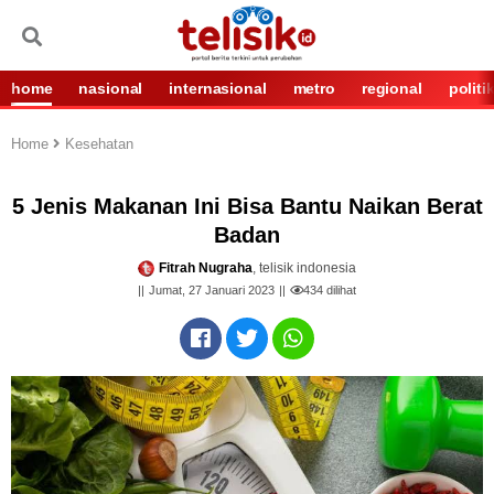
home
nasional
internasional
metro
regional
politi
Home
Kesehatan
5 Jenis Makanan Ini Bisa Bantu Naikan Berat
Badan
Fitrah Nugraha
, telisik indonesia
Jumat, 27 Januari 2023
434
dilihat