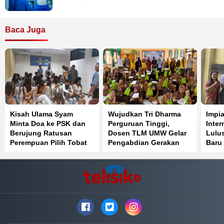
Baca Juga
Kisah Ulama Syam
Wujudkan Tri Dharma
Impia
Minta Doa ke PSK dan
Perguruan Tinggi,
Inter
Berujung Ratusan
Dosen TLM UMW Gelar
Lulus
Perempuan Pilih Tobat
Pengabdian Gerakan
Baru 
Lawan Cacing di SDN 1
Latih
Muara Sampara