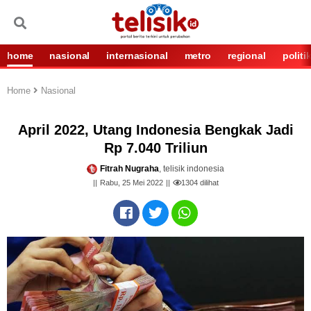
home
nasional
internasional
metro
regional
politi
Home
Nasional
April 2022, Utang Indonesia Bengkak Jadi
Rp 7.040 Triliun
Fitrah Nugraha
, telisik indonesia
Rabu, 25 Mei 2022
1304
dilihat