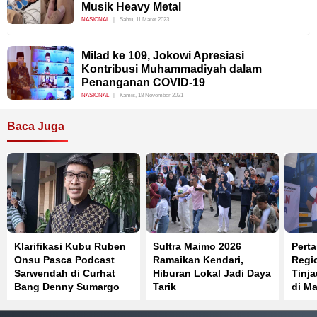
Musik Heavy Metal
NASIONAL
Sabtu, 11 Maret 2023
Milad ke 109, Jokowi Apresiasi
Kontribusi Muhammadiyah dalam
Penanganan COVID-19
NASIONAL
Kamis, 18 November 2021
Baca Juga
Klarifikasi Kubu Ruben
Sultra Maimo 2026
Perta
Onsu Pasca Podcast
Ramaikan Kendari,
Regi
Sarwendah di Curhat
Hiburan Lokal Jadi Daya
Tinj
Bang Denny Sumargo
Tarik
di Ma
Distr
Berja