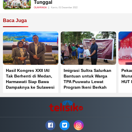
Tunggal
OLAHRAGA
Kamis, 01 Desember 2022
Baca Juga
Hasil Kongres XXII IAI
Imigrasi Sultra Salurkan
Peka
Tak Berhenti di Medan,
Bantuan untuk Warga
Muna
Harmawati Siap Bawa
TPA Puuwatu Lewat
HUT 
Dampaknya ke Sulawesi
Program Ikeni Berkah
Tenggara