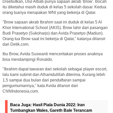
Disebutkan, Ulul Albab punya sapaan akrab 'Brow'. Bocah
itu diketahui masih duduk di kelas 5 sekolah dasar. Kedua
orang tuanya merupakan WNI yang bekerja di Qatar.
"Brow sapaan akrab Ibrahim saat ini duduk di kelas 5 Al
Khor International School (AKIS). Brow lahir dari pasangan
Budi Prasetyo (Sukoharjo) dan Avida Prasetyo (Madiun).
Orang tua Brow saat ini bekerja di Qatar," katanya dilansir
dari Detik.com.
Ibu Brow, Avida Suswanti menceritakan proses anaknya
bisa mendampingi Ronaldo.
"Ibrahim dapat tawaran dari sekolah sebagai player escort,
lalu kami submit dan Alhamdulillah diterima. Kurang lebih
1,5 sampai dua bulan dari pendaftaran sampai
pengumumannya," kata Avida dilansir dari
CNNIndonesia.com.
Baca Juga:
Hasil Piala Dunia 2022: Iran
Tumbangkan Wales, Gareth Bale Terancam