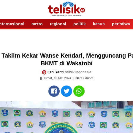
internasional
metro
regional
politik
kasus
peristiwa
s Taklim Kekar Wanse Kendari, Mengguncang 
BKMT di Wakatobi
Erni Yanti
, telisik indonesia
Jumat, 10 Mei 2024
717
dilihat