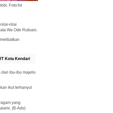
bi. Foto:Ist
lai-nilai
kata Wa Ode Rubiani.
melibatkan
T Kota Kendari
dari ibu-ibu majelis
an ikut terhanyut
eragam yang
aalami. (B-Adv)