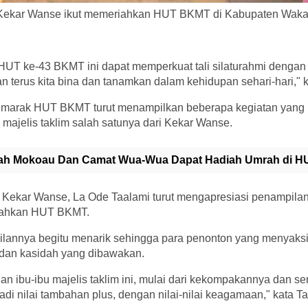
 Kekar Wanse ikut memeriahkan HUT BKMT di Kabupaten Wakato
T ke-43 BKMT ini dapat memperkuat tali silaturahmi dengan ni
 terus kita bina dan tanamkan dalam kehidupan sehari-hari," 
emarak HUT BKMT turut menampilkan beberapa kegiatan yang 
majelis taklim salah satunya dari Kekar Wanse.
ah Mokoau Dan Camat Wua-Wua Dapat Hadiah Umrah di HU
 Kekar Wanse, La Ode Taalami turut mengapresiasi penampilan 
iahkan HUT BKMT.
lannya begitu menarik sehingga para penonton yang menyaksik
 dan kasidah yang dibawakan.
an ibu-ibu majelis taklim ini, mulai dari kekompakannya dan s
adi nilai tambahan plus, dengan nilai-nilai keagamaan," kata T