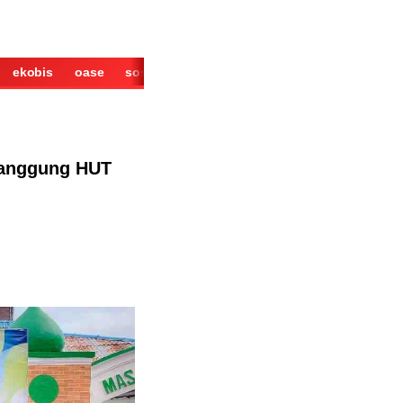
ekobis
oase
sosok
cerita
derita
wisata
kuliner
Panggung HUT