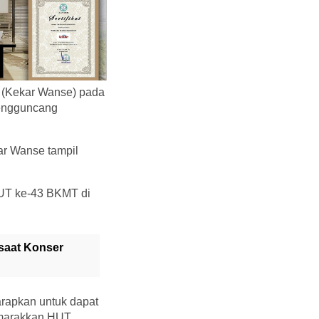
 (Kekar Wanse) pada
mengguncang
ar Wanse tampil
UT ke-43 BKMT di
 saat Konser
rapkan untuk dapat
emarakkan HUT