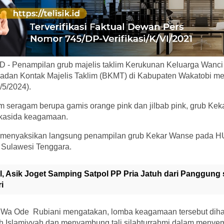
 - Penampilan grub majelis taklim Kerukunan Keluarga Wanci
dan Kontak Majelis Taklim (BKMT) di Kabupaten Wakatobi 
/5/2024).
m seragam berupa gamis orange pink dan jilbab pink, grub Kek
u kasida keagamaan.
 menyaksikan langsung penampilan grub Kekar Wanse pada H
 Sulawesi Tenggara.
al, Asik Joget Samping Satpol PP Pria Jatuh dari Panggung
i
m Wa Ode Rubiani mengatakan, lomba keagamaan tersebut diha
 Islamiyyah dan menyambung tali silahturrahmi dalam meny