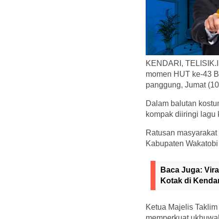
KENDARI, TELISIK.ID
momen HUT ke-43 Ba
panggung, Jumat (10
Dalam balutan kostu
kompak diiringi lag
Ratusan masyarakat
Kabupaten Wakatobi
Baca Juga:
Vir
Kotak di Kendar
Ketua Majelis Takli
memperkuat ukhuwah