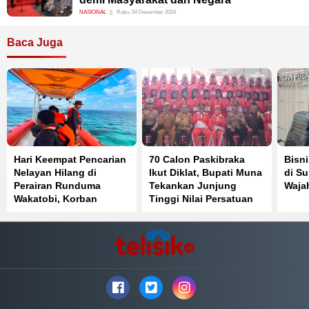
NASIONAL
Rabu, 04 Desember 2024
Baca Juga
Hari Keempat Pencarian
70 Calon Paskibraka
Bisni
Nelayan Hilang di
Ikut Diklat, Bupati Muna
di Su
Perairan Runduma
Tekankan Junjung
Waja
Wakatobi, Korban
Tinggi Nilai Persatuan
Belum Ditemukan
dan Kesatuan