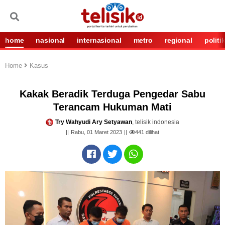
home
nasional
internasional
metro
regional
politi
Home
Kasus
Kakak Beradik Terduga Pengedar Sabu
Terancam Hukuman Mati
Try Wahyudi Ary Setyawan
, telisik indonesia
Rabu, 01 Maret 2023
441
dilihat