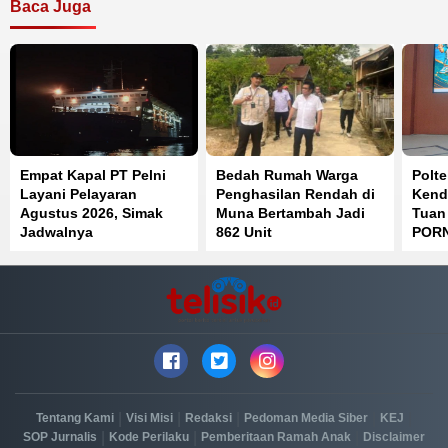
Baca Juga
Empat Kapal PT Pelni
Bedah Rumah Warga
Polt
Layani Pelayaran
Penghasilan Rendah di
Kend
Agustus 2026, Simak
Muna Bertambah Jadi
Tuan
Jadwalnya
862 Unit
PORN
Posi
|
|
|
|
|
Tentang Kami
Visi Misi
Redaksi
Pedoman Media Siber
KEJ
|
|
|
SOP Jurnalis
Kode Perilaku
Pemberitaan Ramah Anak
Disclaimer