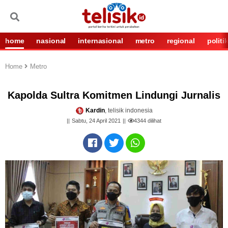
home
nasional
internasional
metro
regional
politi
Home
Metro
Kapolda Sultra Komitmen Lindungi Jurnalis
Kardin
, telisik indonesia
Sabtu, 24 April 2021
4344
dilihat