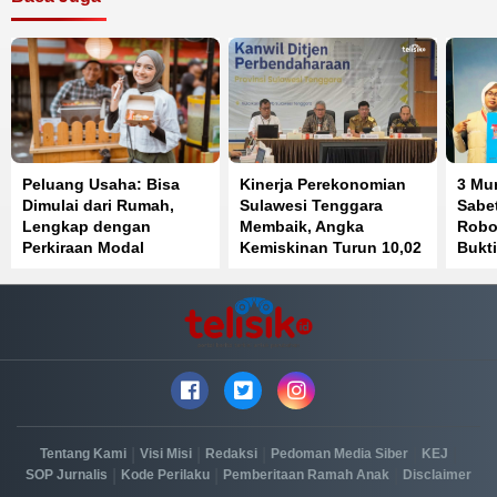
Peluang Usaha: Bisa
Kinerja Perekonomian
3 Mu
Dimulai dari Rumah,
Sulawesi Tenggara
Sabet
Lengkap dengan
Membaik, Angka
Robot
Perkiraan Modal
Kemiskinan Turun 10,02
Bukti
Persen
Prest
|
|
|
|
|
Tentang Kami
Visi Misi
Redaksi
Pedoman Media Siber
KEJ
|
|
|
SOP Jurnalis
Kode Perilaku
Pemberitaan Ramah Anak
Disclaimer