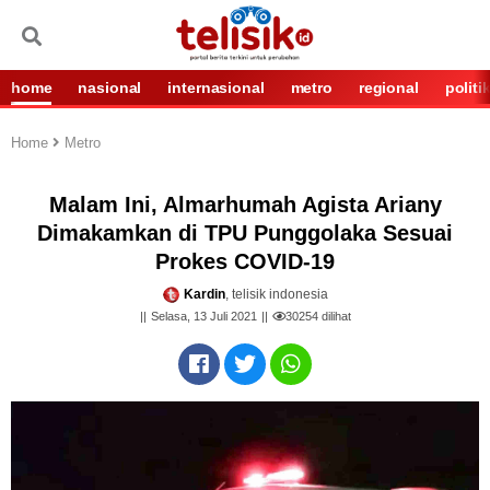
home
nasional
internasional
metro
regional
politi
Home
Metro
Malam Ini, Almarhumah Agista Ariany
Dimakamkan di TPU Punggolaka Sesuai
Prokes COVID-19
Kardin
, telisik indonesia
Selasa, 13 Juli 2021
30254
dilihat