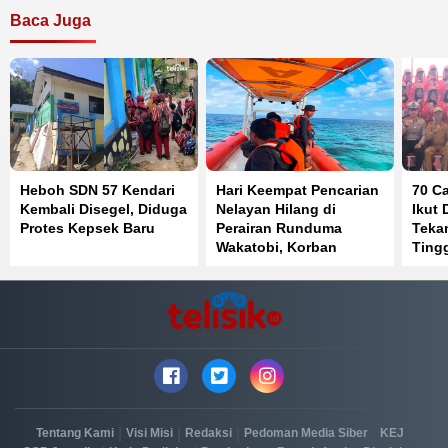
Baca Juga
Heboh SDN 57 Kendari
Hari Keempat Pencarian
70 C
Kembali Disegel, Diduga
Nelayan Hilang di
Ikut 
Protes Kepsek Baru
Perairan Runduma
Teka
Wakatobi, Korban
Tingg
Belum Ditemukan
dan 
|
|
|
|
|
Tentang Kami
Visi Misi
Redaksi
Pedoman Media Siber
KEJ