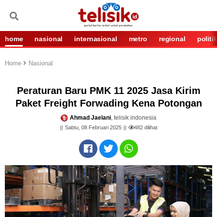
home
nasional
internasional
metro
regional
politi
Home
Nasional
Peraturan Baru PMK 11 2025 Jasa Kirim
Paket Freight Forwading Kena Potongan
Ahmad Jaelani
, telisik indonesia
Sabtu, 08 Februari 2025
482
dilihat