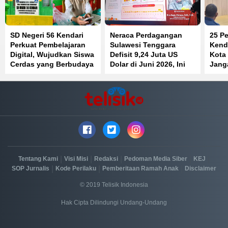
SD Negeri 56 Kendari
Neraca Perdagangan
25 Pe
Perkuat Pembelajaran
Sulawesi Tenggara
Kenda
Digital, Wujudkan Siswa
Defisit 9,24 Juta US
Kota
Cerdas yang Berbudaya
Dolar di Juni 2026, Ini
Jang
dan Berkarakter
Penyebabnya
Jaba
Beke
|
|
|
|
|
Tentang Kami
Visi Misi
Redaksi
Pedoman Media Siber
KEJ
|
|
|
SOP Jurnalis
Kode Perilaku
Pemberitaan Ramah Anak
Disclaimer
© 2019 Telisik Indonesia
Hak Cipta Dilindungi Undang-Undang