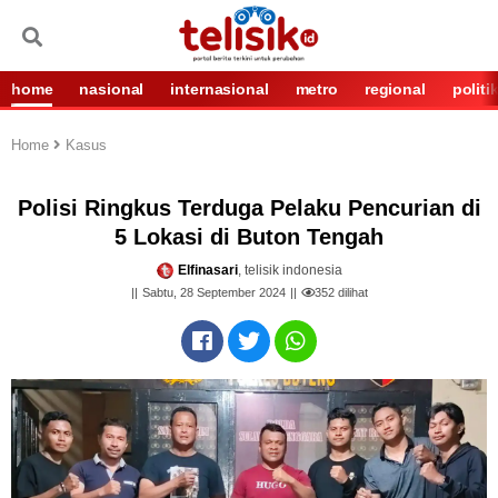
home
nasional
internasional
metro
regional
politi
Home
Kasus
Polisi Ringkus Terduga Pelaku Pencurian di
5 Lokasi di Buton Tengah
Elfinasari
, telisik indonesia
Sabtu, 28 September 2024
352
dilihat