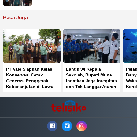
Baca Juga
PT Vale Siapkan Kelas
Lantik 94 Kepala
Pela
Konservasi Cetak
Sekolah, Bupati Muna
Banya
Generasi Penggerak
Ingatkan Jaga Integritas
Waka
Keberlanjutan di Luwu
dan Tak Langgar Aturan
Kend
Timur