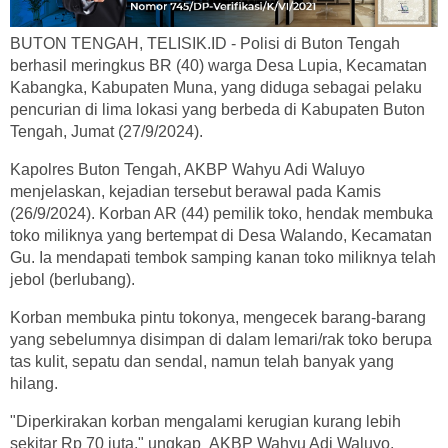
BUTON TENGAH, TELISIK.ID - Polisi di Buton Tengah
berhasil meringkus BR (40) warga Desa Lupia, Kecamatan
Kabangka, Kabupaten Muna, yang diduga sebagai pelaku
pencurian di lima lokasi yang berbeda di Kabupaten Buton
Tengah, Jumat (27/9/2024).
Kapolres Buton Tengah, AKBP Wahyu Adi Waluyo
menjelaskan, kejadian tersebut berawal pada Kamis
(26/9/2024). Korban AR (44) pemilik toko, hendak membuka
toko miliknya yang bertempat di Desa Walando, Kecamatan
Gu. Ia mendapati tembok samping kanan toko miliknya telah
jebol (berlubang).
Korban membuka pintu tokonya, mengecek barang-barang
yang sebelumnya disimpan di dalam lemari/rak toko berupa
tas kulit, sepatu dan sendal, namun telah banyak yang
hilang.
"Diperkirakan korban mengalami kerugian kurang lebih
sekitar Rp 70 juta," ungkap AKBP Wahyu Adi Waluyo,