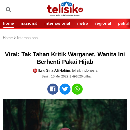
home
nasional
internasional
metro
regional
politi
Home
Internasional
Viral: Tak Tahan Kritik Warganet, Wanita Ini
Berhenti Pakai Hijab
Ibnu Sina Ali Hakim
, telisik indonesia
Senin, 16 Mei 2022
1820
dilihat