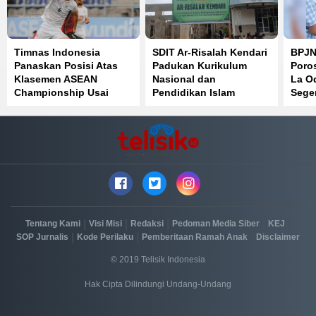
Timnas Indonesia
SDIT Ar-Risalah Kendari
BPJN 
Panaskan Posisi Atas
Padukan Kurikulum
Poro
Klasemen ASEAN
Nasional dan
La O
Championship Usai
Pendidikan Islam
Sege
Bantai Timor Leste 3-0
|
|
|
|
|
Tentang Kami
Visi Misi
Redaksi
Pedoman Media Siber
KEJ
|
|
|
SOP Jurnalis
Kode Perilaku
Pemberitaan Ramah Anak
Disclaimer
© 2019 Telisik Indonesia
Hak Cipta Dilindungi Undang-Undang