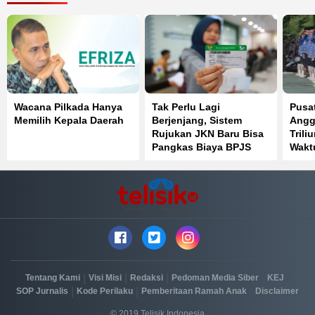
Wacana Pilkada Hanya
Tak Perlu Lagi
Pusa
Memilih Kepala Daerah
Berjenjang, Sistem
Angg
Rujukan JKN Baru Bisa
Trili
Pangkas Biaya BPJS
Wakt
Kesehatan hingga 50
Bers
Persen
|
|
|
|
|
Tentang Kami
Visi Misi
Redaksi
Pedoman Media Siber
KEJ
|
|
|
SOP Jurnalis
Kode Perilaku
Pemberitaan Ramah Anak
Disclaimer
© 2019 Telisik Indonesia