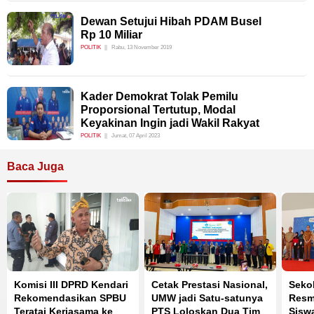
Dewan Setujui Hibah PDAM Busel
Rp 10 Miliar
POLITIK
Rabu, 13 November 2019
Kader Demokrat Tolak Pemilu
Proporsional Tertutup, Modal
Keyakinan Ingin jadi Wakil Rakyat
POLITIK
Jumat, 07 April 2023
Baca Juga
Komisi III DPRD Kendari
Cetak Prestasi Nasional,
Seko
Rekomendasikan SPBU
UMW jadi Satu-satunya
Resmi
Teratai Kerjasama ke
PTS Loloskan Dua Tim
Sisw