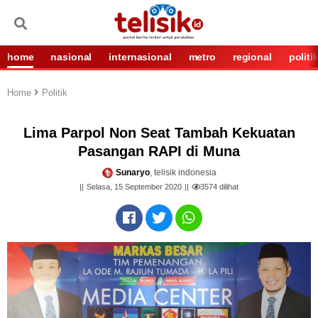
home
nasional
internasional
metro
regional
politi
Home
Politik
Lima Parpol Non Seat Tambah Kekuatan
Pasangan RAPI di Muna
Sunaryo
, telisik indonesia
Selasa, 15 September 2020
3574
dilihat