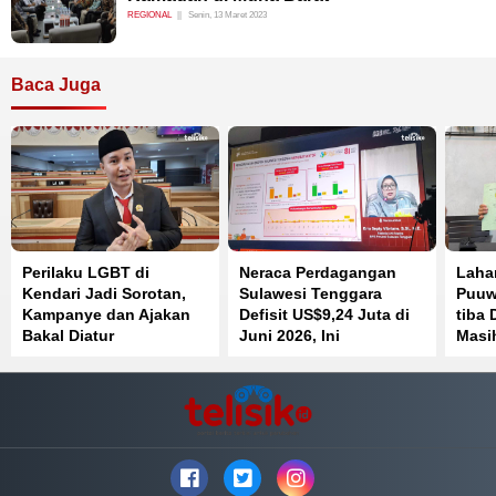
REGIONAL
Senin, 13 Maret 2023
Baca Juga
Perilaku LGBT di
Neraca Perdagangan
Laha
Kendari Jadi Sorotan,
Sulawesi Tenggara
Puuw
Kampanye dan Ajakan
Defisit US$9,24 Juta di
tiba 
Bakal Diatur
Juni 2026, Ini
Masih
Penyebabnya