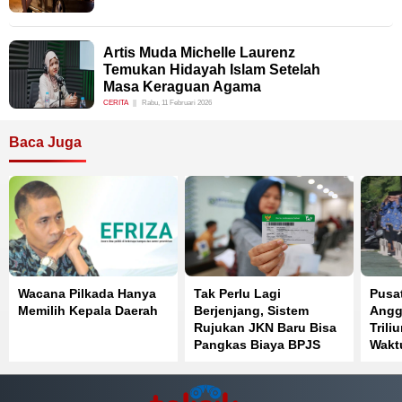
Artis Muda Michelle Laurenz
Temukan Hidayah Islam Setelah
Masa Keraguan Agama
CERITA
Rabu, 11 Februari 2026
Baca Juga
Wacana Pilkada Hanya
Tak Perlu Lagi
Pusa
Memilih Kepala Daerah
Berjenjang, Sistem
Angg
Rujukan JKN Baru Bisa
Trili
Pangkas Biaya BPJS
Wakt
Kesehatan hingga 50
Bers
Persen