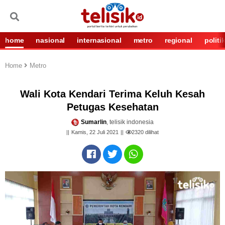
home
nasional
internasional
metro
regional
politi
Home
Metro
Wali Kota Kendari Terima Keluh Kesah
Petugas Kesehatan
Sumarlin
, telisik indonesia
Kamis, 22 Juli 2021
2320
dilihat