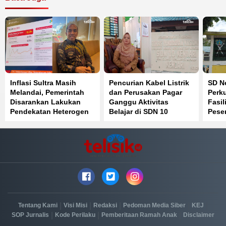
Inflasi Sultra Masih
Pencurian Kabel Listrik
SD Ne
Melandai, Pemerintah
dan Perusakan Pagar
Perku
Disarankan Lakukan
Ganggu Aktivitas
Fasil
Pendekatan Heterogen
Belajar di SDN 10
Peser
Kendari
Sain
|
|
|
|
|
Tentang Kami
Visi Misi
Redaksi
Pedoman Media Siber
KEJ
|
|
|
SOP Jurnalis
Kode Perilaku
Pemberitaan Ramah Anak
Disclaimer