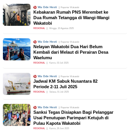
Wa Ode Hesti
Reporter Wakatobi
Kebakaran Rumah PNS Merembet ke
Dua Rumah Tetangga di Wangi-Wangi
Wakatobi
REGIONAL
Minggu, 10 Agustus 2025
Wa Ode Hesti
Reporter Wakatobi
Nelayan Wakatobi Dua Hari Belum
Kembali dari Melaut di Perairan Desa
Waelumu
REGIONAL
Kamis, 03 Juli 2025
Wa Ode Hesti
Reporter Wakatobi
Jadwal KM Sabuk Nusantara 82
Periode 2-11 Juli 2025
REGIONAL
Selasa, 01 Juli 2025
Wa Ode Hesti
Reporter Wakatobi
Sanksi Tegas Disiapkan Bagi Pelanggar
Usai Penutupan Parimpari Ketujuh di
Pulau Kapota Wakatobi
REGIONAL
Kamis, 26 Juni 2025