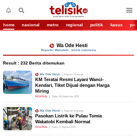
home
nasional
metro
regional
politik
kasus
per
Wa Ode Hesti
Reporter Wakatobi
, telisik indonesia
Result : 232 Berita ditemukan
Wa Ode Hesti
Reporter Wakatobi
KM Teratai Resmi Layani Wanci-
Kendari, Tiket Dijual dengan Harga
Miring
REGIONAL
Sabtu, 06 September 2025
Wa Ode Hesti
Reporter Wakatobi
Pasokan Listrik ke Pulau Tomia
Wakatobi Kembali Normal
REGIONAL
Rabu, 27 Agustus 2025