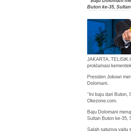
" Baju Dolomani me
Buton ke-35, Sultan
JAKARTA, TELISIK.ID
proklamasi kemerdeka
Presiden Jokowi men
Dolomani.
"Ini baju dari Buton,
Okezone.com.
Baju Dolomani merup
Sultan Buton ke-35, 
Salah satunya yaitu