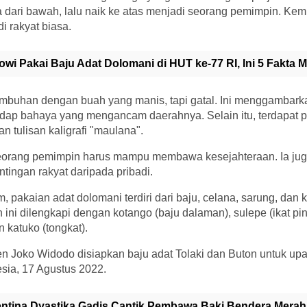
 dari bawah, lalu naik ke atas menjadi seorang pemimpin. Kemu
i rakyat biasa.
owi Pakai Baju Adat Dolomani di HUT ke-77 RI, Ini 5 Fakta 
mbuhan dengan buah yang manis, tapi gatal. Ini menggambark
dap bahaya yang mengancam daerahnya. Selain itu, terdapat p
 tulisan kaligrafi "maulana".
seorang pemimpin harus mampu membawa kesejahteraan. Ia ju
ingan rakyat daripada pribadi.
 pakaian adat dolomani terdiri dari baju, celana, sarung, dan 
ini dilengkapi dengan kotango (baju dalaman), sulepe (ikat p
n katuko (tongkat).
n Joko Widodo disiapkan baju adat Tolaki dan Buton untuk upa
ia, 17 Agustus 2022.
entina Dyastika Gadis Cantik Pembawa Baki Bendera Merah 