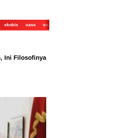
ekobis
oase
sosok
cerita
derita
wisata
kuliner
Ini Filosofinya