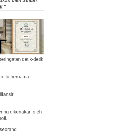
akan oleh Sultan
i "
ringatan detik-detik
n itu bernama
ilansir
ring dikenakan oleh
sofi.
 seorang