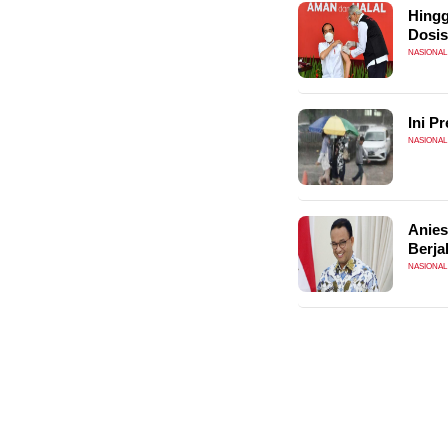
Hingg
Dosis
NASIONAL
Ini P
NASIONAL
Anies
Berja
NASIONAL