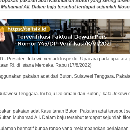
rupakan pakaian adat Kasultanan Buton yang sering diken
 Muhamad Ali. Dalam baju tersebut terdapat sejumlah filosof
 - Presiden Jokowi menjadi Inspektur Upacara pada upacara pe
an RI, di Istana Merdeka, Rabu (17/8/2022).
ggunakan pakaian adat dari Buton, Sulawesi Tenggara. Pakaia
 Sulawesi Tenggara. Ini baju Dolomani dari Buton," kata Jokowi d
akan pakaian adat Kasultanan Buton. Pakaian adat tersebut se
Sultan Muhamad Ali. Dalam baju tersebut terdapat sejumlah filo
 sulaman bermotif bunga rongo yang melambangkan perjalanan