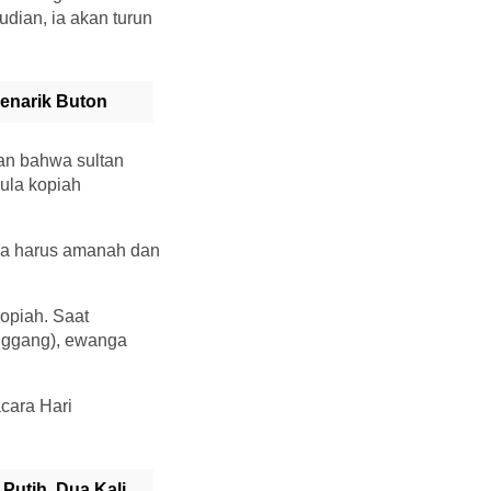
dian, ia akan turun
Menarik Buton
an bahwa sultan
ula kopiah
ga harus amanah dan
kopiah. Saat
inggang), ewanga
cara Hari
Putih, Dua Kali