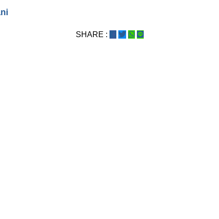
n
ni
SHARE :