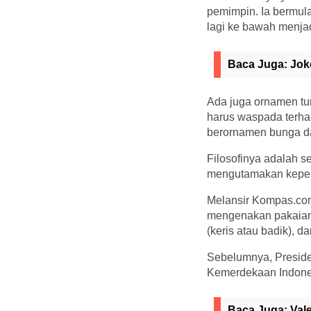
pemimpin. Ia bermula
lagi ke bawah menjad
Baca Juga:
Jok
Ada juga ornamen tu
harus waspada terha
berornamen bunga dan
Filosofinya adalah 
mengutamakan kepent
Melansir Kompas.com,
mengenakan pakaian 
(keris atau badik), da
Sebelumnya, Preside
Kemerdekaan Indones
Baca Juga:
Val