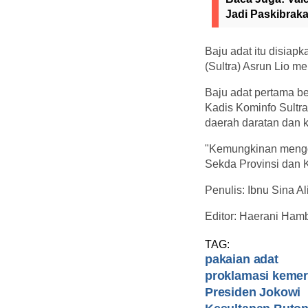
Jadi Paskibraka
Baju adat itu disiap
(Sultra) Asrun Lio m
Baju adat pertama b
Kadis Kominfo Sultr
daerah daratan dan k
"Kemungkinan menggu
Sekda Provinsi dan K
Penulis: Ibnu Sina A
Editor: Haerani Hamb
TAG:
pakaian adat
proklamasi keme
Presiden Jokowi