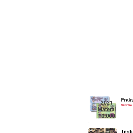
Frak
NASIONAL
Terdu