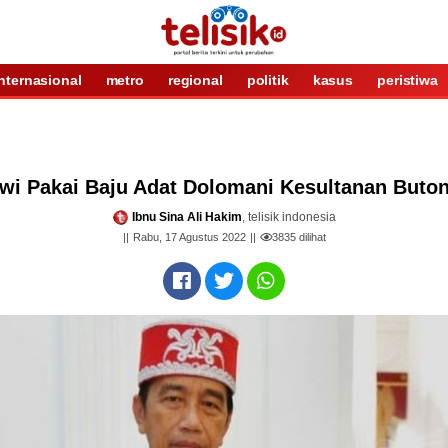
internasional
metro
regional
politik
kasus
peristiwa
i Pakai Baju Adat Dolomani Kesultanan Buton, 
Ibnu Sina Ali Hakim
, telisik indonesia
Rabu, 17 Agustus 2022
3835
dilihat