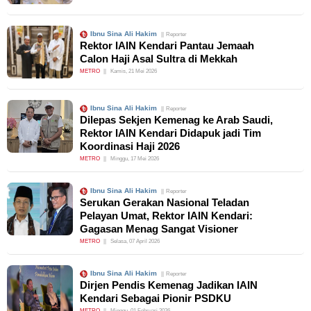
Ibnu Sina Ali Hakim
Reporter
Rektor IAIN Kendari Pantau Jemaah
Calon Haji Asal Sultra di Mekkah
METRO
Kamis, 21 Mei 2026
Ibnu Sina Ali Hakim
Reporter
Dilepas Sekjen Kemenag ke Arab Saudi,
Rektor IAIN Kendari Didapuk jadi Tim
Koordinasi Haji 2026
METRO
Minggu, 17 Mei 2026
Ibnu Sina Ali Hakim
Reporter
Serukan Gerakan Nasional Teladan
Pelayan Umat, Rektor IAIN Kendari:
Gagasan Menag Sangat Visioner
METRO
Selasa, 07 April 2026
Ibnu Sina Ali Hakim
Reporter
Dirjen Pendis Kemenag Jadikan IAIN
Kendari Sebagai Pionir PSDKU
METRO
Minggu, 01 Februari 2026