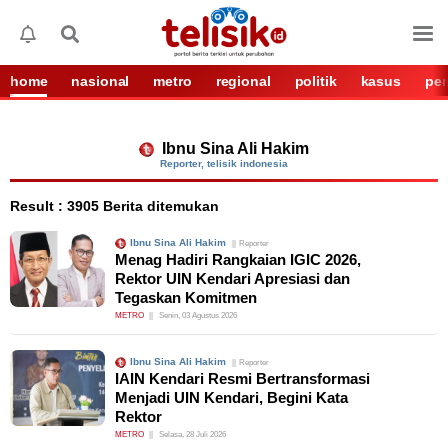
home
nasional
metro
regional
politik
kasus
per
Ibnu Sina Ali Hakim
Reporter
, telisik indonesia
Result : 3905 Berita ditemukan
Ibnu Sina Ali Hakim
Reporter
Menag Hadiri Rangkaian IGIC 2026,
Rektor UIN Kendari Apresiasi dan
Tegaskan Komitmen
METRO
Senin, 03 Agustus 2026
Ibnu Sina Ali Hakim
Reporter
IAIN Kendari Resmi Bertransformasi
Menjadi UIN Kendari, Begini Kata
Rektor
METRO
Selasa, 28 Juli 2026