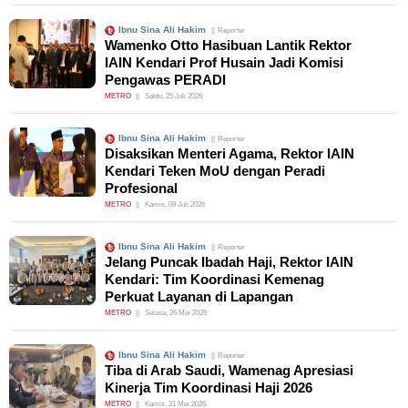
Ibnu Sina Ali Hakim
Reporter
Wamenko Otto Hasibuan Lantik Rektor
IAIN Kendari Prof Husain Jadi Komisi
Pengawas PERADI
METRO
Sabtu, 25 Juli 2026
Ibnu Sina Ali Hakim
Reporter
Disaksikan Menteri Agama, Rektor IAIN
Kendari Teken MoU dengan Peradi
Profesional
METRO
Kamis, 09 Juli 2026
Ibnu Sina Ali Hakim
Reporter
Jelang Puncak Ibadah Haji, Rektor IAIN
Kendari: Tim Koordinasi Kemenag
Perkuat Layanan di Lapangan
METRO
Selasa, 26 Mei 2026
Ibnu Sina Ali Hakim
Reporter
Tiba di Arab Saudi, Wamenag Apresiasi
Kinerja Tim Koordinasi Haji 2026
METRO
Kamis, 21 Mei 2026