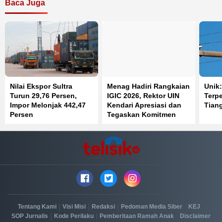
Baca Juga
Nilai Ekspor Sultra
Menag Hadiri Rangkaian
Unik
Turun 29,76 Persen,
IGIC 2026, Rektor UIN
Terpe
Impor Melonjak 442,47
Kendari Apresiasi dan
Tiang
Persen
Tegaskan Komitmen
|
|
|
|
|
Tentang Kami
Visi Misi
Redaksi
Pedoman Media Siber
KEJ
|
|
|
SOP Jurnalis
Kode Perilaku
Pemberitaan Ramah Anak
Disclaimer