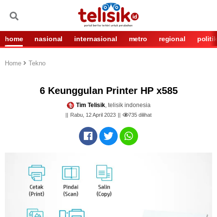
home
nasional
internasional
metro
regional
politi
Home
Tekno
6 Keunggulan Printer HP x585
Tim Telisik
, telisik indonesia
Rabu, 12 April 2023
735
dilihat