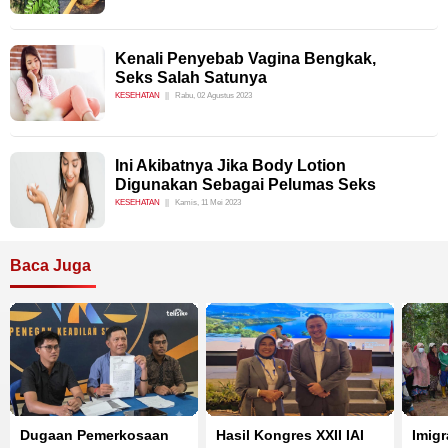
Kenali Penyebab Vagina Bengkak,
Seks Salah Satunya
KESEHATAN
Rabu, 02 Agustus 2023
Ini Akibatnya Jika Body Lotion
Digunakan Sebagai Pelumas Seks
KESEHATAN
Kamis, 11 Mei 2023
Baca Juga
Dugaan Pemerkosaan
Hasil Kongres XXII IAI
Imigr