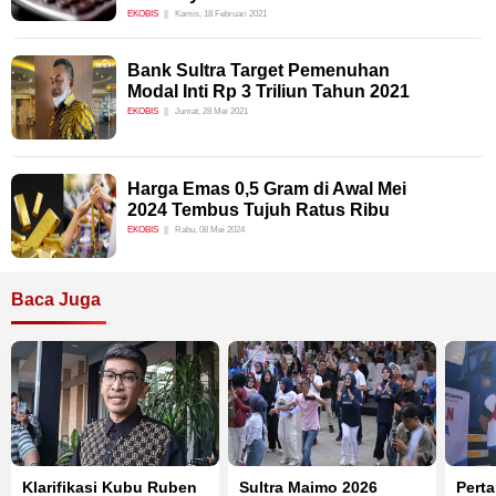
EKOBIS
Kamis, 18 Februari 2021
Bank Sultra Target Pemenuhan
Modal Inti Rp 3 Triliun Tahun 2021
EKOBIS
Jumat, 28 Mei 2021
Harga Emas 0,5 Gram di Awal Mei
2024 Tembus Tujuh Ratus Ribu
EKOBIS
Rabu, 08 Mei 2024
Baca Juga
Klarifikasi Kubu Ruben
Sultra Maimo 2026
Perta