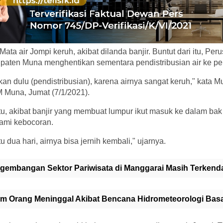
ata air Jompi keruh, akibat dilanda banjir. Buntut dari itu, Pe
ten Muna menghentikan sementara pendistribusian air ke pe
kan dulu (pendistribusian), karena airnya sangat keruh," kata
M Muna, Jumat (7/1/2021).
itu, akibat banjir yang membuat lumpur ikut masuk ke dalam b
ami kebocoran.
u dua hari, airnya bisa jernih kembali," ujarnya.
gembangan Sektor Pariwisata di Manggarai Masih Terkendal
m Orang Meninggal Akibat Bencana Hidrometeorologi Basa