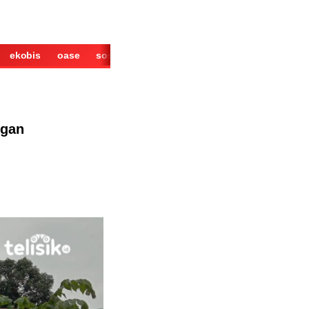
ekobis
oase
sosok
cerita
derita
wisata
kuliner
ggan