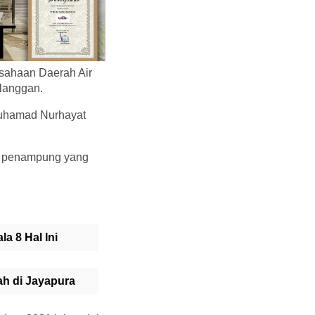
rusahaan Daerah Air
langgan.
 Muhamad Nurhayat
ak penampung yang
a 8 Hal Ini
h di Jayapura