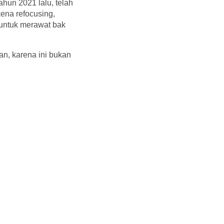
hun 2021 lalu, telah
ena refocusing,
 untuk merawat bak
n, karena ini bukan