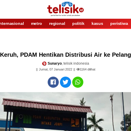
internasional
metro
regional
politik
kasus
peristiwa
 Keruh, PDAM Hentikan Distribusi Air ke Pelan
Sunaryo
, telisik indonesia
Jumat, 07 Januari 2022
1164
dilihat