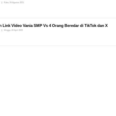
Rabu, 04 Agustus 2021
 Link Video Vania SMP Vs 4 Orang Beredar di TikTok dan X
Minggu, 20 April 2025