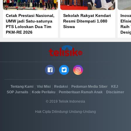
Cetak Prestasi Nasional,
Sekolah Rakyat Kendari
Inov
UMW jadi Satu-satunya
Resmi Ditempati 1.080
Efisi
PTS Loloskan Dua Tim
Siswa
Raih
PKM-RE 2026
Desi
IGA 
|
|
|
|
|
Tentang Kami
Visi Misi
Redaksi
Pedoman Media Siber
KEJ
|
|
|
SOP Jurnalis
Kode Perilaku
Pemberitaan Ramah Anak
Disclaimer
© 2019 Telisik Indonesia
Hak Cipta Dilindungi Undang-Undang