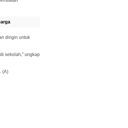
 Jembatan
uarga
an dingin untuk
di sekolah,” ungkap
 (A)