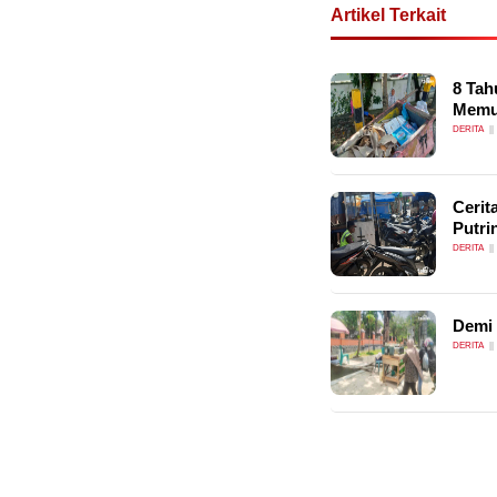
Artikel Terkait
8 Tah
Memu
DERITA
Cerit
Putri
DERITA
Demi 
DERITA