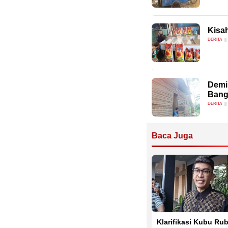
Kisa
DERITA
Demi 
Bang
DERITA
Baca Juga
Klarifikasi Kubu Ru