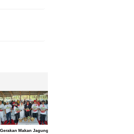
Gerakan Makan Jagung
Wanita di Buton Selatan
Kisah U