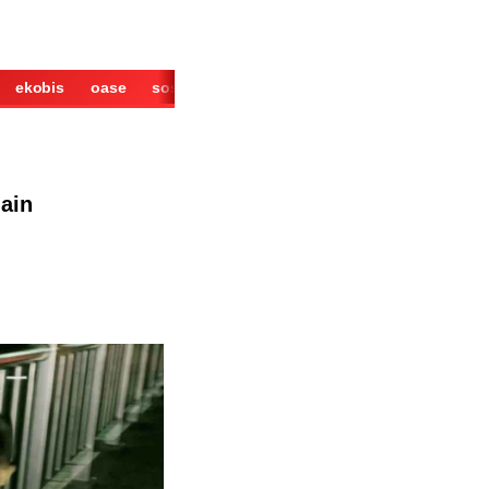
ekobis
oase
sosok
cerita
derita
wisata
kuliner
main