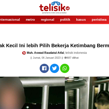
internasional
metro
regional
politik
kasus
peristiwa
k Kecil Ini lebih Pilih Bekerja Ketimbang Ber
Muh. Aswad Raudatul Atfal
, telisik indonesia
Jumat, 06 Januari 2023
687
dilihat