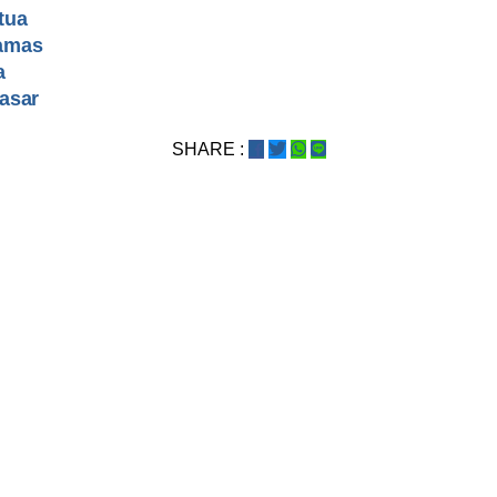
tua
amas
a
asar
SHARE :