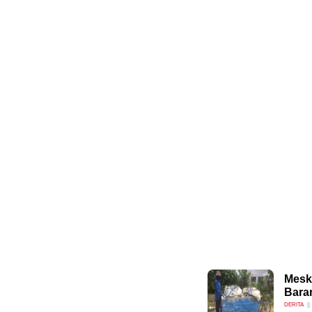
Meski
Bara
DERITA