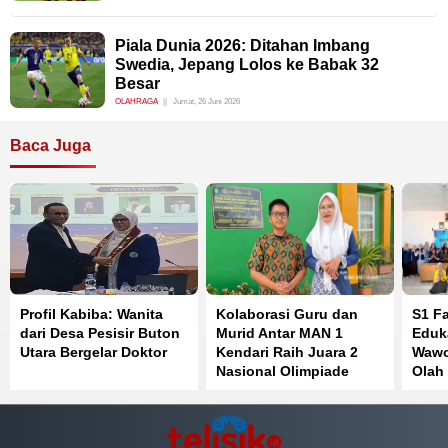
Piala Dunia 2026: Ditahan Imbang
Swedia, Jepang Lolos ke Babak 32
Besar
OLAHRAGA
Jumat, 26 Juni 2026
Baca Juga
Profil Kabiba: Wanita
Kolaborasi Guru dan
S1 F
dari Desa Pesisir Buton
Murid Antar MAN 1
Eduk
Utara Bergelar Doktor
Kendari Raih Juara 2
Wawo
Nasional Olimpiade
Olah
Bahasa Inggris
Perk
Kese