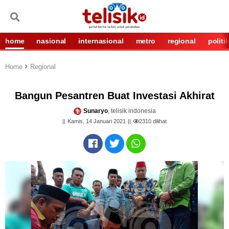
home
nasional
internasional
metro
regional
politi
Home
Regional
Bangun Pesantren Buat Investasi Akhirat
Sunaryo
, telisik indonesia
Kamis, 14 Januari 2021
2310
dilihat