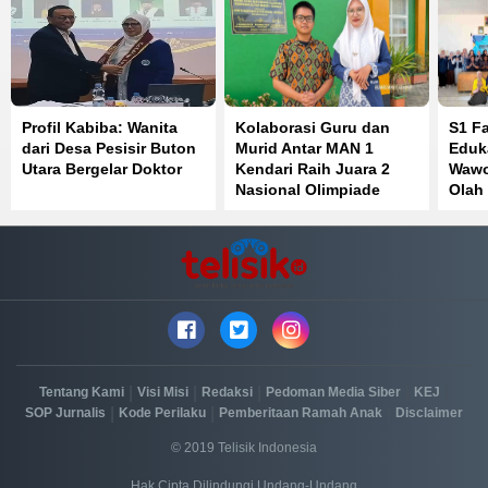
Profil Kabiba: Wanita
Kolaborasi Guru dan
S1 F
dari Desa Pesisir Buton
Murid Antar MAN 1
Eduk
Utara Bergelar Doktor
Kendari Raih Juara 2
Wawo
Nasional Olimpiade
Olah
Bahasa Inggris
Perk
Kese
|
|
|
|
|
Tentang Kami
Visi Misi
Redaksi
Pedoman Media Siber
KEJ
|
|
|
SOP Jurnalis
Kode Perilaku
Pemberitaan Ramah Anak
Disclaimer
© 2019 Telisik Indonesia
Hak Cipta Dilindungi Undang-Undang