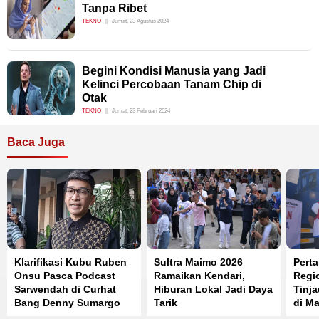
Tanpa Ribet
TEKNO
Jumat, 23 Agustus 2024
Begini Kondisi Manusia yang Jadi
Kelinci Percobaan Tanam Chip di
Otak
TEKNO
Jumat, 23 Februari 2024
Baca Juga
Klarifikasi Kubu Ruben
Sultra Maimo 2026
Perta
Onsu Pasca Podcast
Ramaikan Kendari,
Regi
Sarwendah di Curhat
Hiburan Lokal Jadi Daya
Tinj
Bang Denny Sumargo
Tarik
di Ma
Distr