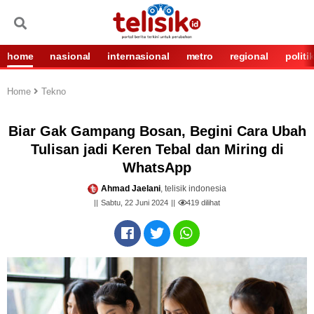
home
nasional
internasional
metro
regional
politi
Home
Tekno
Biar Gak Gampang Bosan, Begini Cara Ubah
Tulisan jadi Keren Tebal dan Miring di
WhatsApp
Ahmad Jaelani
, telisik indonesia
Sabtu, 22 Juni 2024
419
dilihat