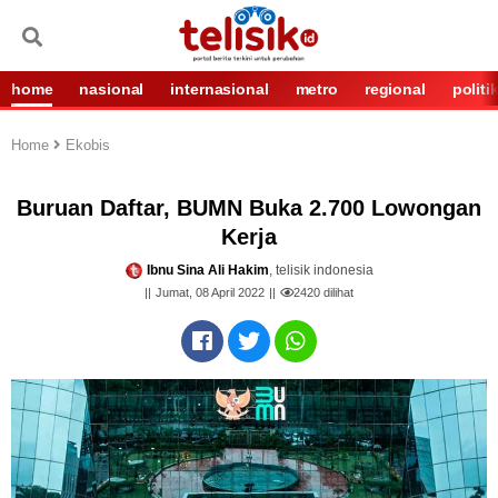
home
nasional
internasional
metro
regional
politi
Home
Ekobis
Buruan Daftar, BUMN Buka 2.700 Lowongan
Kerja
Ibnu Sina Ali Hakim
, telisik indonesia
Jumat, 08 April 2022
2420
dilihat