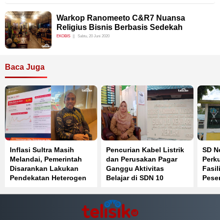
Warkop Ranomeeto C&R7 Nuansa
Religius Bisnis Berbasis Sedekah
EKOBIS
Sabtu, 20 Juni 2020
Baca Juga
Inflasi Sultra Masih
Pencurian Kabel Listrik
SD Ne
Melandai, Pemerintah
dan Perusakan Pagar
Perku
Disarankan Lakukan
Ganggu Aktivitas
Fasil
Pendekatan Heterogen
Belajar di SDN 10
Peser
Kendari
Sain