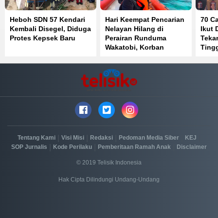
Heboh SDN 57 Kendari
Hari Keempat Pencarian
70 C
Kembali Disegel, Diduga
Nelayan Hilang di
Ikut 
Protes Kepsek Baru
Perairan Runduma
Teka
Wakatobi, Korban
Tingg
Belum Ditemukan
dan 
|
|
|
|
|
Tentang Kami
Visi Misi
Redaksi
Pedoman Media Siber
KEJ
|
|
|
SOP Jurnalis
Kode Perilaku
Pemberitaan Ramah Anak
Disclaimer
© 2019 Telisik Indonesia
Hak Cipta Dilindungi Undang-Undang