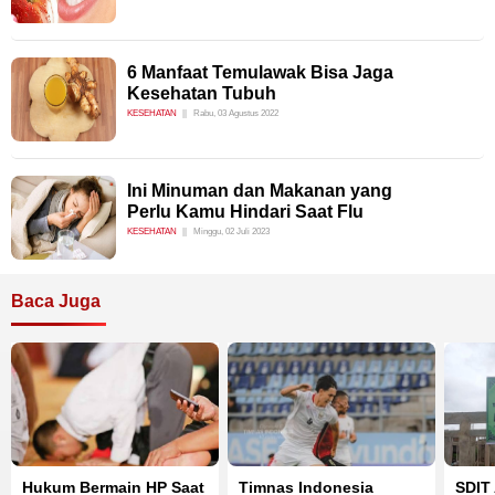
6 Manfaat Temulawak Bisa Jaga
Kesehatan Tubuh
KESEHATAN
Rabu, 03 Agustus 2022
Ini Minuman dan Makanan yang
Perlu Kamu Hindari Saat Flu
KESEHATAN
Minggu, 02 Juli 2023
Baca Juga
Hukum Bermain HP Saat
Timnas Indonesia
SDIT 