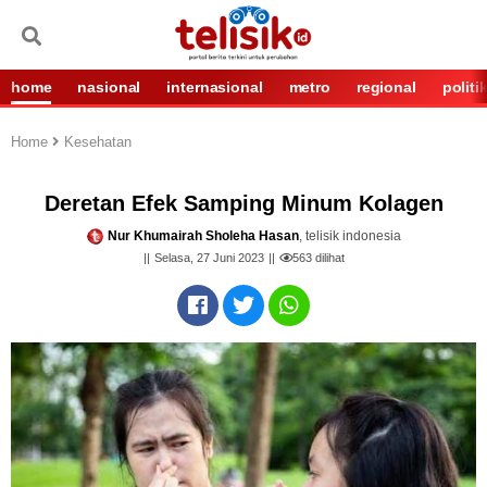
home
nasional
internasional
metro
regional
politi
Home
Kesehatan
Deretan Efek Samping Minum Kolagen
Nur Khumairah Sholeha Hasan
, telisik indonesia
Selasa, 27 Juni 2023
563
dilihat