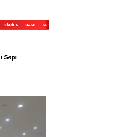
ekobis
oase
sosok
cerita
derita
wisata
kuliner
i Sepi