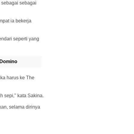
a sebagai sebagai
pat ia bekerja
ndari seperti yang
s Domino
ika harus ke The
h sepi," kata Sakina.
kan, selama dirinya