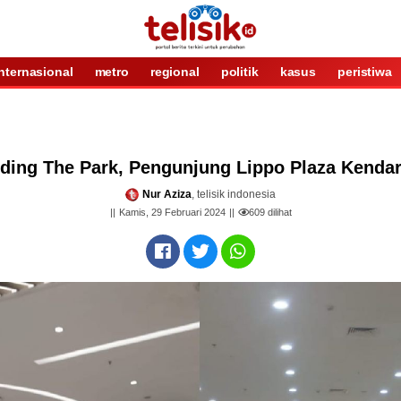
internasional
metro
regional
politik
kasus
peristiwa
ding The Park, Pengunjung Lippo Plaza Kendar
Nur Aziza
, telisik indonesia
Kamis, 29 Februari 2024
609
dilihat