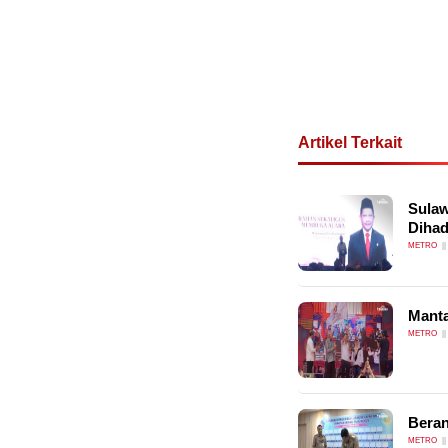
Artikel Terkait
Sulaw
Dihad
METRO
Manta
METRO
Beran
METRO