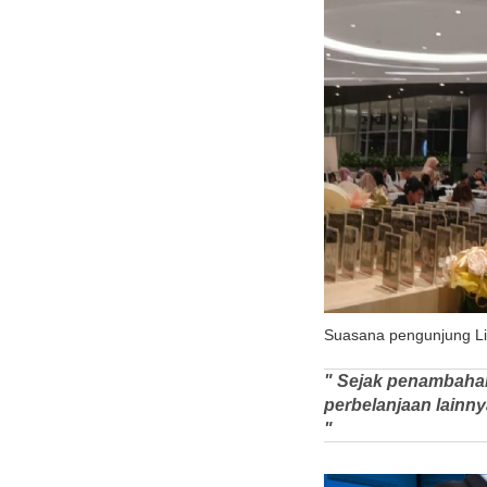
Suasana pengunjung Lip
" Sejak penambahan
perbelanjaan lainn
"