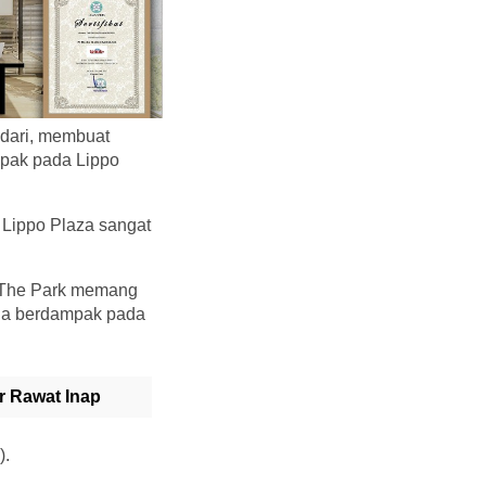
dari, membuat
mpak pada Lippo
t Lippo Plaza sangat
a The Park memang
gga berdampak pada
r Rawat Inap
).