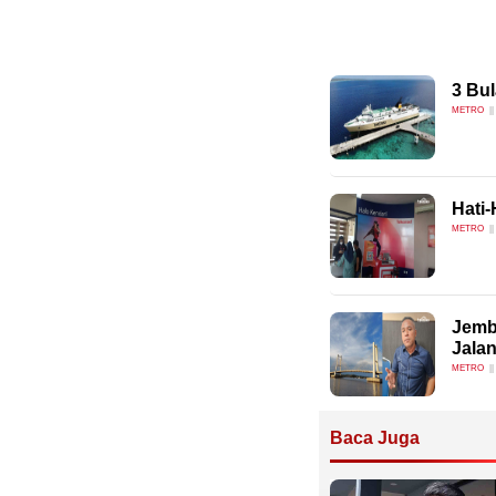
3 Bu
METRO
Hati
METRO
Jemba
Jala
METRO
Baca Juga