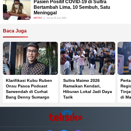
Pasien Positif COVID-19 di Sultra
Bertambah Lima, 10 Sembuh, Satu
Meninggal
METRO
Jumat, 05 Juni 2020
Baca Juga
Klarifikasi Kubu Ruben
Sultra Maimo 2026
Perta
Onsu Pasca Podcast
Ramaikan Kendari,
Regi
Sarwendah di Curhat
Hiburan Lokal Jadi Daya
Tinj
Bang Denny Sumargo
Tarik
di Ma
Distr
Berja