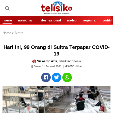
home
nasional
internasional
metro
regional
politi
Home
Metro
Hari Ini, 99 Orang di Sultra Terpapar COVID-
19
Siswanto Azis
, telisik indonesia
Senin, 11 Januari 2021
6450
dilihat