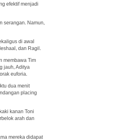
g efektif menjadi
an serangan. Namun,
ekaligus di awal
Meshaal, dan Ragil.
man membawa Tim
 jauh, Aditya
rak euforia.
ktu dua menit
endangan placing
kaki kanan Toni
erbelok arah dan
ama mereka didapat