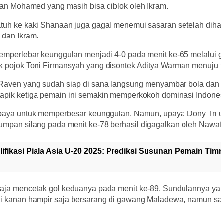
an Mohamed yang masih bisa diblok oleh Ikram.
atuh ke kaki Shanaan juga gagal menemui sasaran setelah diha
 dan Ikram.
memperlebar keunggulan menjadi 4-0 pada menit ke-65 melalui 
ak pojok Toni Firmansyah yang disontek Aditya Warman menuju t
 Raven yang sudah siap di sana langsung menyambar bola da
apik ketiga pemain ini semakin memperkokoh dominasi Indones
upaya untuk memperbesar keunggulan. Namun, upaya Dony Tri 
umpan silang pada menit ke-78 berhasil digagalkan oleh Nawaf
lifikasi Piala Asia U-20 2025: Prediksi Susunan Pemain Ti
aja mencetak gol keduanya pada menit ke-89. Sundulannya y
isi kanan hampir saja bersarang di gawang Maladewa, namun s