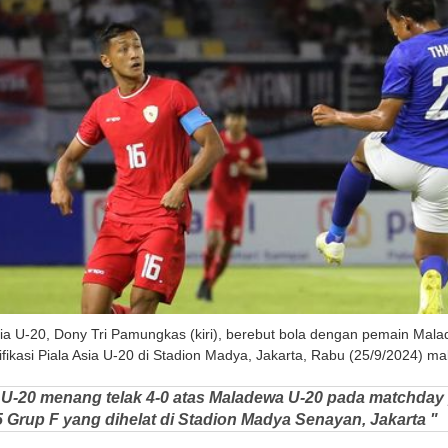
a U-20, Dony Tri Pamungkas (kiri), berebut bola dengan pemain Malad
fikasi Piala Asia U-20 di Stadion Madya, Jakarta, Rabu (25/9/2024) ma
 U-20 menang telak 4-0 atas Maladewa U-20 pada matchday 
5 Grup F yang dihelat di Stadion Madya Senayan, Jakarta "