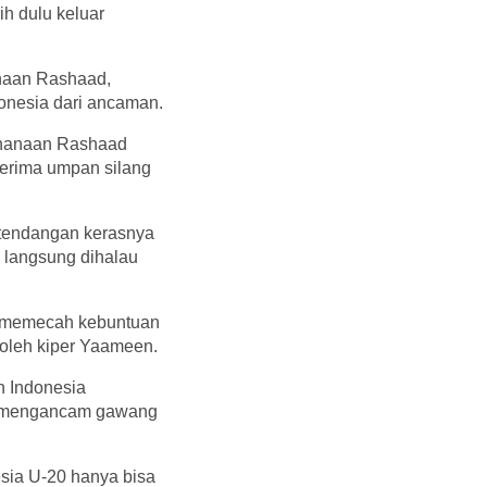
ih dulu keluar
naan Rashaad,
onesia dari ancaman.
 Shanaan Rashaad
erima umpan silang
tendangan kerasnya
 langsung dihalau
k memecah kebuntuan
 oleh kiper Yaameen.
n Indonesia
a mengancam gawang
sia U-20 hanya bisa