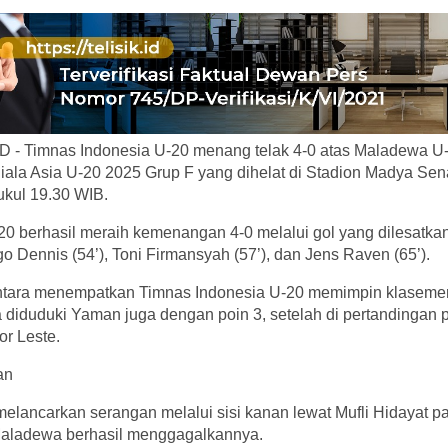
 - Timnas Indonesia U-20 menang telak 4-0 atas Maladewa U
Piala Asia U-20 2025 Grup F yang dihelat di Stadion Madya Sen
ukul 19.30 WIB.
20 berhasil meraih kemenangan 4-0 melalui gol yang dilesatka
go Dennis (54’), Toni Firmansyah (57’), dan Jens Raven (65’).
entara menempatkan Timnas Indonesia U-20 memimpin klaseme
a diduduki Yaman juga dengan poin 3, setelah di pertandingan
or Leste.
an
elancarkan serangan melalui sisi kanan lewat Mufli Hidayat p
aladewa berhasil menggagalkannya.