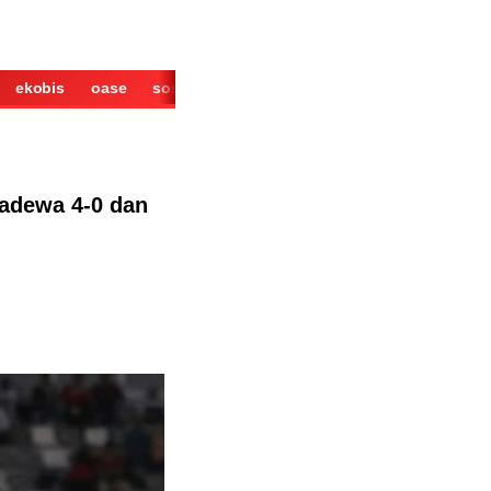
ekobis
oase
sosok
cerita
derita
wisata
kuliner
ladewa 4-0 dan