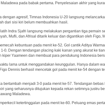
Maladewa pada babak pertama. Penyelesaian akhir yang kuran
 dengan agresif, Timnas Indonesia U-20 langsung melancark
h dari sisi kiri belum membuahkan hasil.
latih Indra Sjafri langsung melakukan pergantian tiga pemain s
ah, Mufli, dan Afrisal ditarik keluar dan digantikan oleh Figo, 
memecah kebuntuan pada menit ke-52. Gol cantik Aditya War
-0. Dengan tendangan placing kaki kanan yang akurat ke tiang
n kiper Yaameen dan membuat para pendukung Indonesia berso
 waktu lama untuk menggandakan keunggulan. Hanya dalam wa
 Figo Dennis berhasil mencetak gol pada menit ke-54 dengan t
a bertambah menjadi 3-0 pada menit ke-57. Tendangan bebas 
 kiri yang seharusnya ditujukan kepada rekan setimnya justru b
gawang Maladewa.
perkecil ketertinggalan pada menit ke-60. Peluang emas pert