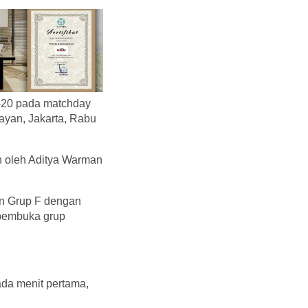
-20 pada matchday
ayan, Jakarta, Rabu
n oleh Aditya Warman
n Grup F dengan
 pembuka grup
ada menit pertama,