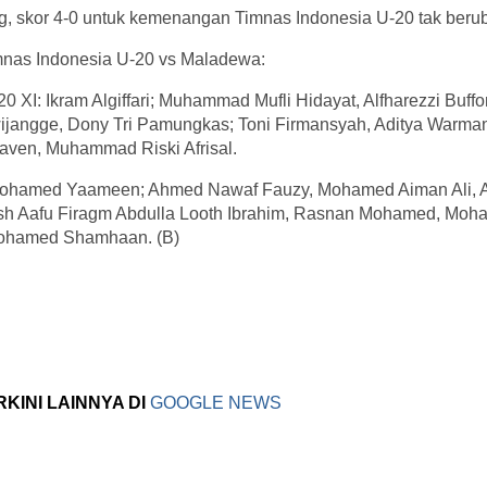
ng, skor 4-0 untuk kemenangan Timnas Indonesia U-20 tak beru
nas Indonesia U-20 vs Maladewa:
0 XI: Ikram Algiffari; Muhammad Mufli Hidayat, Alfharezzi Buffo
angge, Dony Tri Pamungkas; Toni Firmansyah, Aditya Warman
ven, Muhammad Riski Afrisal.
ohamed Yaameen; Ahmed Nawaf Fauzy, Mohamed Aiman Ali, 
sh Aafu Firagm Abdulla Looth Ibrahim, Rasnan Mohamed, Moh
ohamed Shamhaan. (B)
RKINI LAINNYA DI
GOOGLE NEWS