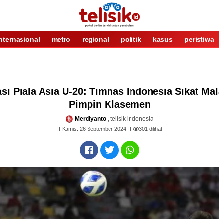
internasional
metro
regional
politik
kasus
peristiwa
kasi Piala Asia U-20: Timnas Indonesia Sikat Ma
Pimpin Klasemen
Merdiyanto
, telisik indonesia
Kamis, 26 September 2024
301
dilihat