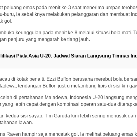
at peluang emas pada menit ke-3 saat menerima umpan terobosa
uru-buru, ia sebaliknya melakukan pelanggaran dan membuat In
k gol.
buka keunggulan pada menit ke-8 melalui situasi bola mati. 
an penjuru yang mengarah ke tiang jauh.
lifikasi Piala Asia U-20: Jadwal Siaran Langsung Timnas In
acau di kotak penalti, Ezzi Buffon berusaha merebut bola ber
aladewa, tendangan Buffon justru melambung tipis di sisi kiri g
celah di pertahanan Maladewa, Indonesia U-20 langsung men
 yang lebih cepat dengan kombinasi operan satu-dua diterapka
n kedua sisi sayap, Tim Garuda kini lebih sering menusuk dar
tahanan lawan.
ns Raven hampir saja mencetak gol. Ia melihat peluang emas ke