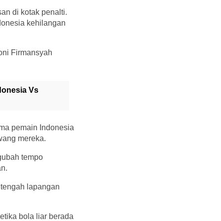
n di kotak penalti.
donesia kehilangan
Toni Firmansyah
donesia Vs
sama pemain Indonesia
awang mereka.
gubah tempo
n.
i tengah lapangan
tika bola liar berada