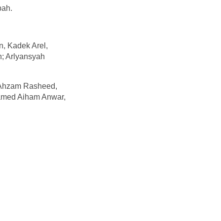
bah.
n, Kadek Arel,
; Arlyansyah
Ahzam Rasheed,
amed Aiham Anwar,