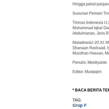
Hingga peluit panja
Susunan Pemain Tim
Timnas Indonesia U-2
Muhammad Iqbal Gwij
Abdulmanan, Jens Ra
MaladewaU-20 XI: M
Shanaan Rashaad, I
Muzdhan Hassan, M
Penulis: Merdiyanto
Editor: Mustaqim
* BACA BERITA TE
TAG:
Grup F