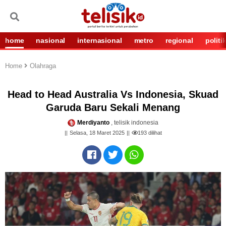
home
nasional
internasional
metro
regional
politi
Home
Olahraga
Head to Head Australia Vs Indonesia, Skuad
Garuda Baru Sekali Menang
Merdiyanto
, telisik indonesia
Selasa, 18 Maret 2025
193
dilihat