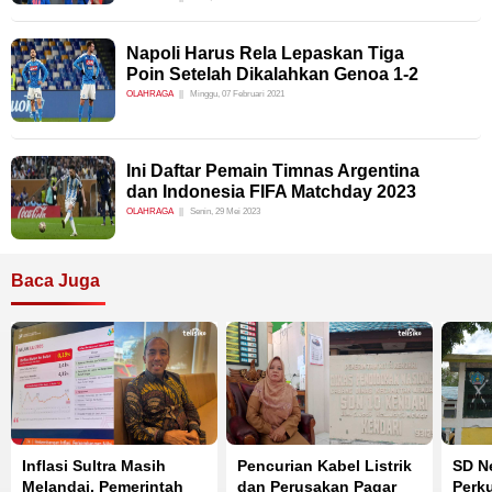
Napoli Harus Rela Lepaskan Tiga
Poin Setelah Dikalahkan Genoa 1-2
OLAHRAGA
Minggu, 07 Februari 2021
Ini Daftar Pemain Timnas Argentina
dan Indonesia FIFA Matchday 2023
OLAHRAGA
Senin, 29 Mei 2023
Baca Juga
Inflasi Sultra Masih
Pencurian Kabel Listrik
SD Ne
Melandai, Pemerintah
dan Perusakan Pagar
Perku