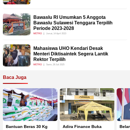
Bawaslu RI Umumkan 5 Anggota
Bawaslu Sulawesi Tenggara Terpilih
Periode 2023-2028
METRO
Jumat, 14 April 2023
Mahasiswa UHO Kendari Desak
Menteri Diktisaintek Segera Lantik
Rektor Terpilih
METRO
Senin, 28 Juli 2025
Baca Juga
Bantuan Beras 30 Kg
Adira Finance Buka
Belan