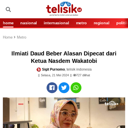
home
nasional
internasional
metro
regional
politi
Home
Metro
Ilmiati Daud Beber Alasan Dipecat dari
Ketua Nasdem Wakatobi
Sigit Purnomo
, telisik indonesia
Selasa, 21 Mei 2024
727
dilihat