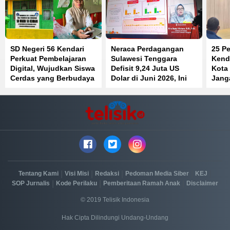
SD Negeri 56 Kendari
Neraca Perdagangan
25 Pe
Perkuat Pembelajaran
Sulawesi Tenggara
Kenda
Digital, Wujudkan Siswa
Defisit 9,24 Juta US
Kota
Cerdas yang Berbudaya
Dolar di Juni 2026, Ini
Jang
dan Berkarakter
Penyebabnya
Jaba
Beke
|
|
|
|
|
Tentang Kami
Visi Misi
Redaksi
Pedoman Media Siber
KEJ
|
|
|
SOP Jurnalis
Kode Perilaku
Pemberitaan Ramah Anak
Disclaimer
© 2019 Telisik Indonesia
Hak Cipta Dilindungi Undang-Undang