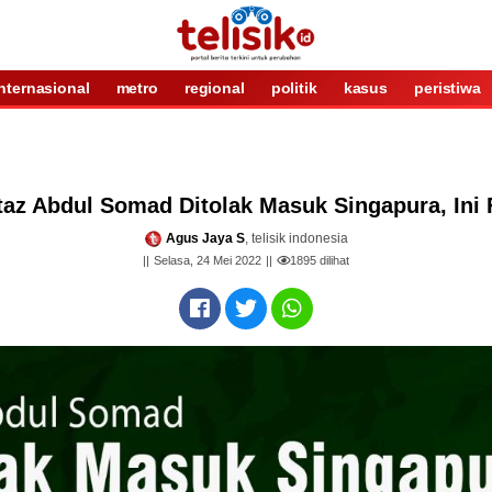
internasional
metro
regional
politik
kasus
peristiwa
staz Abdul Somad Ditolak Masuk Singapura, Ini 
Agus Jaya S
, telisik indonesia
Selasa, 24 Mei 2022
1895
dilihat