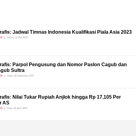
rafis: Jadwal Timnas Indonesia Kualifikasi Piala Asia 2023
IS
Selasa, 31 Mei 2022
grafis: Parpol Pengusung dan Nomor Paslon Cagub dan
gub Sultra
IS
Sabtu, 28 September 2024
rafis: Nilai Tukar Rupiah Anjlok hingga Rp 17,105 Per
r AS
IS
Rabu, 08 April 2026