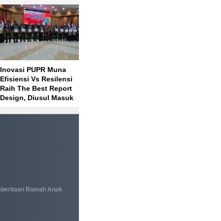
Inovasi PUPR Muna
Pemeran Link Video
Panen P
Efisiensi Vs Resilensi
Viral Yank Uwes Yank
Mandiri
Raih The Best Report
Terungkap, Berikut 4 Isi
UBPN Ko
Design, Diusul Masuk
Klarifikasinya
Wujud 
IGA Awrad
Pangan 
Masyara
|
beritaan Ramah Anak