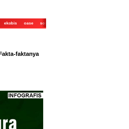
ekobis
oase
sosok
cerita
derita
wisata
kuliner
Fakta-faktanya