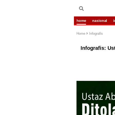
home
nasional
Home
Infografis
Infografis: U