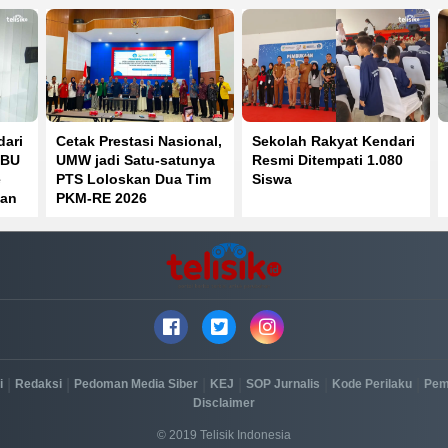
dari
Cetak Prestasi Nasional,
Sekolah Rakyat Kendari
PBU
UMW jadi Satu-satunya
Resmi Ditempati 1.080
e
PTS Loloskan Dua Tim
Siswa
kan
PKM-RE 2026
|
|
|
|
|
|
i
Redaksi
Pedoman Media Siber
KEJ
SOP Jurnalis
Kode Perilaku
Pem
Disclaimer
© 2019 Telisik Indonesia