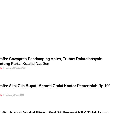
rafis: Cawapres Pendamping Anies, Trubus Rahadiansyah:
ntung Partai Koalisi NasDem
IS
Senin, 10 Oktober 2022
rafis: Aksi Gila Bupati Meranti Gadai Kantor Pemerintah Rp 100
IS
Selasa, 18 April 2023
rafis: Jokowi Angkat Bicara Soal 75 Pegawai KPK Tidak Lulus