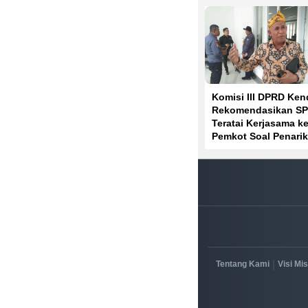
Komisi III DPRD Ken
Rekomendasikan S
Teratai Kerjasama k
Pemkot Soal Penari
Parkir
|
Tentang Kami
Visi Mis