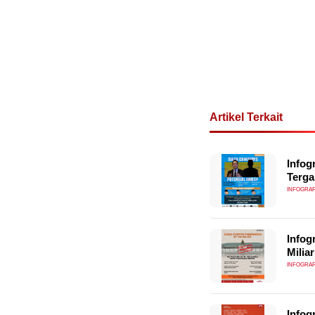
Artikel Terkait
Infog
Terga
INFOGRAF
Infog
Miliar
INFOGRAF
Infog