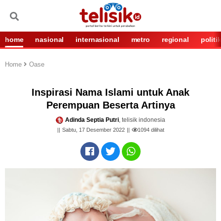
home
nasional
internasional
metro
regional
politi
Home
Oase
Inspirasi Nama Islami untuk Anak
Perempuan Beserta Artinya
Adinda Septia Putri
, telisik indonesia
Sabtu, 17 Desember 2022
1094
dilihat