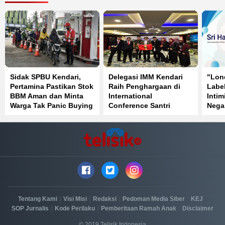
Sidak SPBU Kendari,
Delegasi IMM Kendari
"Lon
Pertamina Pastikan Stok
Raih Penghargaan di
Label
BBM Aman dan Minta
International
Intim
Warga Tak Panic Buying
Conference Santri
Nega
Mendunia Batch 6
|
|
|
|
|
Tentang Kami
Visi Misi
Redaksi
Pedoman Media Siber
KEJ
|
|
|
SOP Jurnalis
Kode Perilaku
Pemberitaan Ramah Anak
Disclaimer
© 2019 Telisik Indonesia