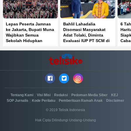
Lepas Peserta Jamnas
Bahlil Lahadalia
6 Ta
ke Jakarta, Bupati Muna
Disomasi Masyarakat
Hari
Wajibkan Semua
Adat Tolaki, Diminta
Siap
Sekolah Hidupkan
Evaluasi IUP PT SCM di
Caba
Kembali Pramuka
Routa Konawe
Sula
|
|
|
|
|
Tentang Kami
Visi Misi
Redaksi
Pedoman Media Siber
KEJ
|
|
|
SOP Jurnalis
Kode Perilaku
Pemberitaan Ramah Anak
Disclaimer
© 2019 Telisik Indonesia
Hak Cipta Dilindungi Undang-Undang