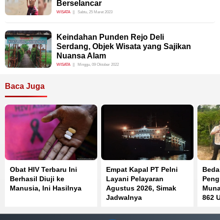
Berselancar
WISATA
Sabtu, 25 Maret 2023
Keindahan Punden Rejo Deli
Serdang, Objek Wisata yang Sajikan
Nuansa Alam
WISATA
Minggu, 09 Oktober 2022
Baca Juga
Obat HIV Terbaru Ini
Empat Kapal PT Pelni
Beda
Berhasil Diuji ke
Layani Pelayaran
Peng
Manusia, Ini Hasilnya
Agustus 2026, Simak
Muna
Jadwalnya
862 U