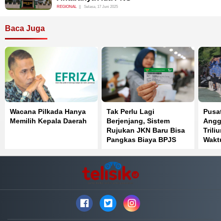
REGIONAL
Selasa, 17 Juni 2025
Baca Juga
Wacana Pilkada Hanya
Tak Perlu Lagi
Pusa
Memilih Kepala Daerah
Berjenjang, Sistem
Angg
Rujukan JKN Baru Bisa
Trili
Pangkas Biaya BPJS
Wakt
Kesehatan hingga 50
Bers
Persen