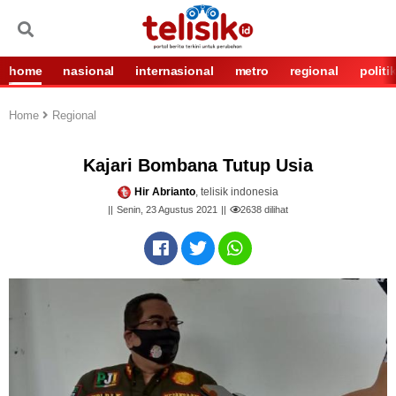
home
nasional
internasional
metro
regional
politi
Home
Regional
Kajari Bombana Tutup Usia
Hir Abrianto
, telisik indonesia
Senin, 23 Agustus 2021
2638
dilihat