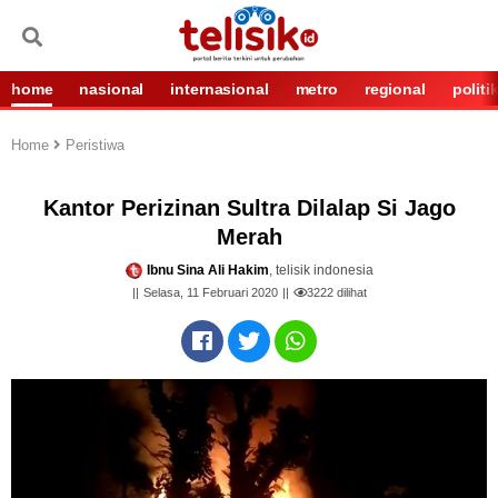
home
nasional
internasional
metro
regional
politi
Home
Peristiwa
Kantor Perizinan Sultra Dilalap Si Jago
Merah
Ibnu Sina Ali Hakim
, telisik indonesia
Selasa, 11 Februari 2020
3222
dilihat