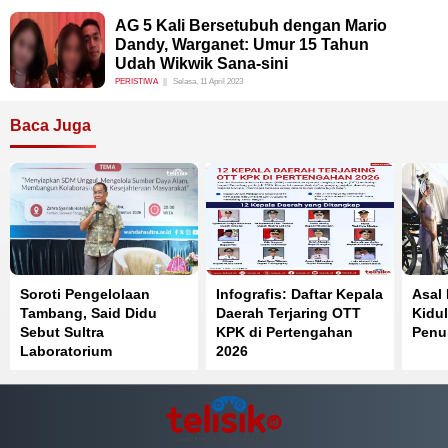
AG 5 Kali Bersetubuh dengan Mario
Dandy, Warganet: Umur 15 Tahun
Udah Wikwik Sana-sini
PERISTIWA
Selasa, 11 April 2023
Baca Juga
Soroti Pengelolaan
Infografis: Daftar Kepala
Asal
Tambang, Said Didu
Daerah Terjaring OTT
Kidul
Sebut Sultra
KPK di Pertengahan
Penuh
Laboratorium
2026
Pelanggaran Pasal 33
UUD 1945