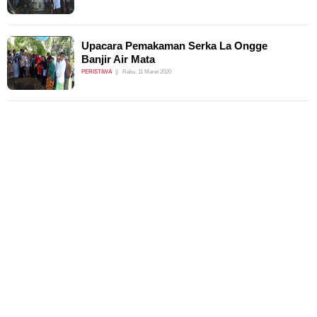
Upacara Pemakaman Serka La Ongge
Banjir Air Mata
PERISTIWA
Rabu, 11 Maret 2020