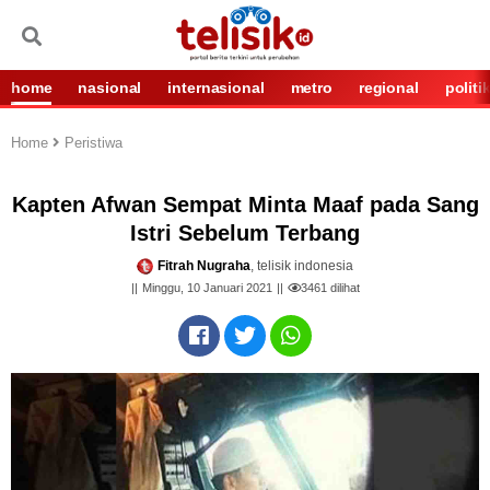
home
nasional
internasional
metro
regional
politi
Home
Peristiwa
Kapten Afwan Sempat Minta Maaf pada Sang
Istri Sebelum Terbang
Fitrah Nugraha
, telisik indonesia
Minggu, 10 Januari 2021
3461
dilihat