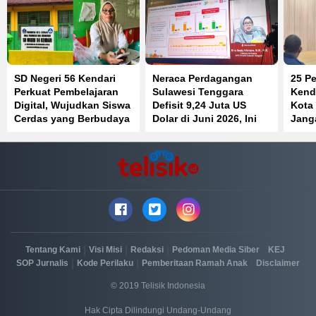
SD Negeri 56 Kendari
Neraca Perdagangan
25 Pe
Perkuat Pembelajaran
Sulawesi Tenggara
Kenda
Digital, Wujudkan Siswa
Defisit 9,24 Juta US
Kota
Cerdas yang Berbudaya
Dolar di Juni 2026, Ini
Jang
dan Berkarakter
Penyebabnya
Jaba
Beke
|
|
|
|
|
Tentang Kami
Visi Misi
Redaksi
Pedoman Media Siber
KEJ
|
|
|
SOP Jurnalis
Kode Perilaku
Pemberitaan Ramah Anak
Disclaimer
© 2019 Telisik Indonesia
Hak Cipta Dilindungi Undang-Undang