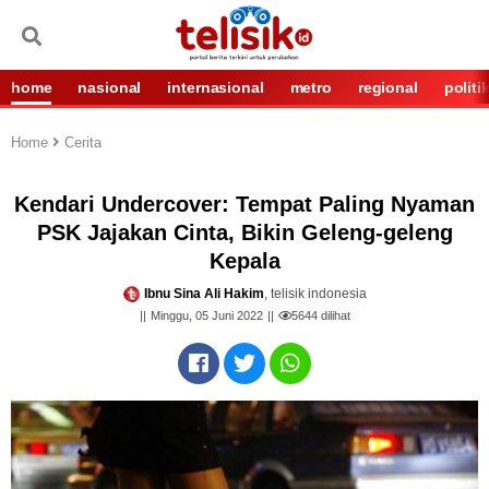
home
nasional
internasional
metro
regional
politi
Home
Cerita
Kendari Undercover: Tempat Paling Nyaman
PSK Jajakan Cinta, Bikin Geleng-geleng
Kepala
Ibnu Sina Ali Hakim
, telisik indonesia
Minggu, 05 Juni 2022
5644
dilihat