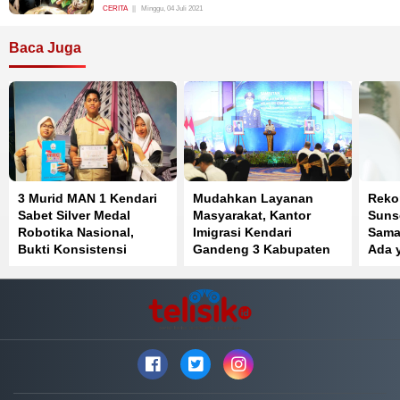
CERITA
Minggu, 04 Juli 2021
Baca Juga
3 Murid MAN 1 Kendari
Mudahkan Layanan
Reko
Sabet Silver Medal
Masyarakat, Kantor
Suns
Robotika Nasional,
Imigrasi Kendari
Sama
Bukti Konsistensi
Gandeng 3 Kabupaten
Ada 
Prestasi di IYRC 2026
di Sulawesi Tenggara