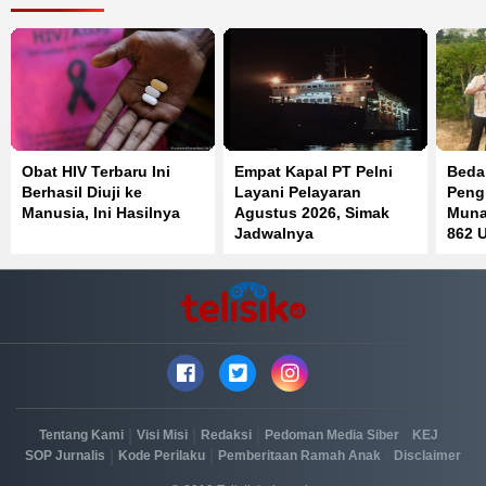
Obat HIV Terbaru Ini
Empat Kapal PT Pelni
Beda
Berhasil Diuji ke
Layani Pelayaran
Peng
Manusia, Ini Hasilnya
Agustus 2026, Simak
Muna
Jadwalnya
862 U
|
|
|
|
|
Tentang Kami
Visi Misi
Redaksi
Pedoman Media Siber
KEJ
|
|
|
SOP Jurnalis
Kode Perilaku
Pemberitaan Ramah Anak
Disclaimer