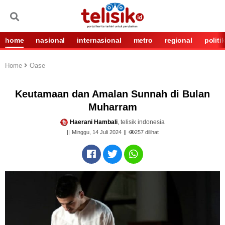
home
nasional
internasional
metro
regional
politi
Home
Oase
Keutamaan dan Amalan Sunnah di Bulan
Muharram
Haerani Hambali
, telisik indonesia
Minggu, 14 Juli 2024
257
dilihat