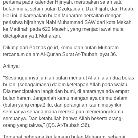
pertama pada kalender Hijriyah, merupakan salah satu
bulan mulia selain bulan Dzulqaidah, Dzulhijjah, dan Rajab.
Hal ini, dikarenakan bulan Muharam berkaitan dengan
peristiwa hijrahnya Nabi Muhammad SAW dari kota Mekah
ke Madinah pada 622 Masehi, yang menjadi awal mula
ditetapkannya 1 Muharam.
Dikutip dari Baznas.go.id, kemuliaan bulan Muharam
tercantum dalam Al-Qur'an Surat At-Taubah, ayat 36.
Artinya:
"Sesungguhnya jumlah bulan menurut Allah ialah dua belas
bulan, (sebagaimana) dalam ketetapan Allah pada waktu
Dia menciptakan langit dan bumi, di antaranya ada empat
bulan haram. Janganlah kamu menganiaya dirimu dalam
(bulan yang empat) itu, dan perangilah kaum musyrikin
semuanya sebagaimana mereka pun memerangi kamu
semuanya. Dan ketahuilah bahwa Allah beserta orang-
orang yang takwa," (QS. At-Taubah :36).
Terdapat beberapa keutamaan bulan Muharam, sebagai