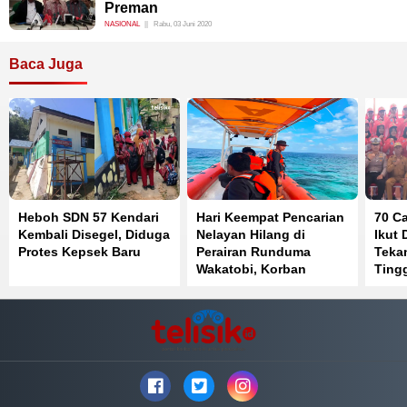
Preman
NASIONAL
Rabu, 03 Juni 2020
Baca Juga
Heboh SDN 57 Kendari
Hari Keempat Pencarian
70 C
Kembali Disegel, Diduga
Nelayan Hilang di
Ikut 
Protes Kepsek Baru
Perairan Runduma
Teka
Wakatobi, Korban
Tingg
Belum Ditemukan
dan 