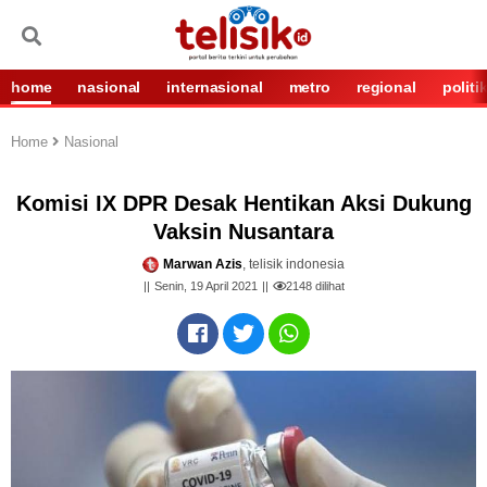
home
nasional
internasional
metro
regional
politi
Home
Nasional
Komisi IX DPR Desak Hentikan Aksi Dukung
Vaksin Nusantara
Marwan Azis
, telisik indonesia
Senin, 19 April 2021
2148
dilihat