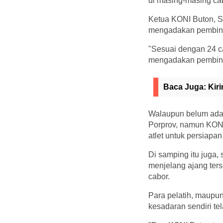
di masing-masing ca
Ketua KONI Buton, Sy
mengadakan pembinaa
"Sesuai dengan 24 c
mengadakan pembinaan
Baca Juga:
Kir
Walaupun belum ada 
Porprov, namun KONI 
atlet untuk persiapa
Di samping itu juga,
menjelang ajang ters
cabor.
Para pelatih, maupu
kesadaran sendiri te