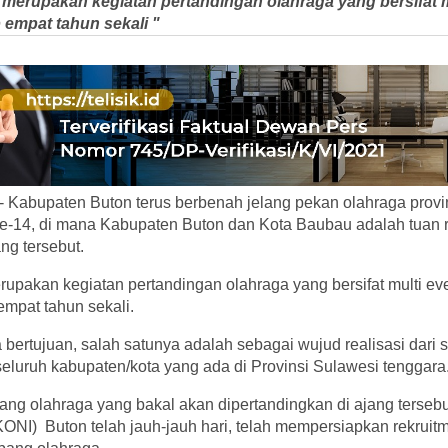
 merupakan kegiatan pertandingan olahraga yang bersifat m
 empat tahun sekali "
 Kabupaten Buton terus berbenah jelang pekan olahraga provin
e-14, di mana Kabupaten Buton dan Kota Baubau adalah tuan 
ng tersebut.
rupakan kegiatan pertandingan olahraga yang bersifat multi ev
empat tahun sekali.
a bertujuan, salah satunya adalah sebagai wujud realisasi dar
 seluruh kabupaten/kota yang ada di Provinsi Sulawesi tenggara
ng olahraga yang bakal akan dipertandingkan di ajang tersebu
ONI) Buton telah jauh-jauh hari, telah mempersiapkan rekruitme