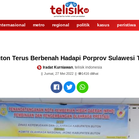
internasional
metro
regional
politik
kasus
peristiwa
ton Terus Berbenah Hadapi Porprov Sulawesi 
Iradat Kurniawan
, telisik indonesia
Jumat, 27 Mei 2022
1416
dilihat