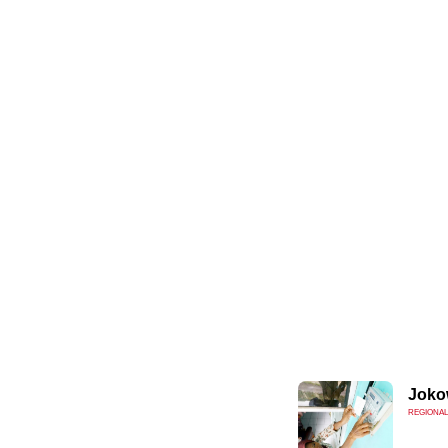
Jokow
REGIONAL