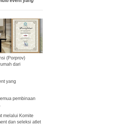
ulti event yang
si (Porprov)
rumah dari
ent yang
i semua pembinaan
.
t melalui Komite
nt dan seleksi atlet