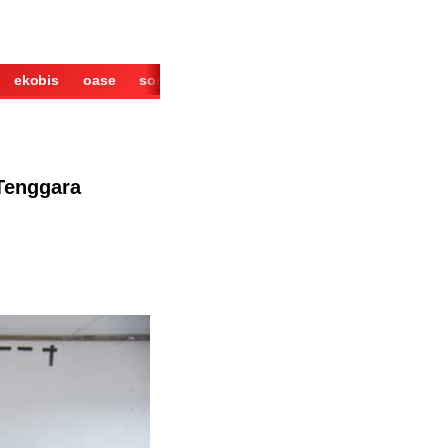
ekobis
oase
sosok
cerita
derita
wisata
kuliner
Tenggara