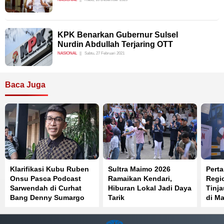
KPK Benarkan Gubernur Sulsel
Nurdin Abdullah Terjaring OTT
NASIONAL
Sabtu, 27 Februari 2021
Baca Juga
Klarifikasi Kubu Ruben
Sultra Maimo 2026
Perta
Onsu Pasca Podcast
Ramaikan Kendari,
Regi
Sarwendah di Curhat
Hiburan Lokal Jadi Daya
Tinj
Bang Denny Sumargo
Tarik
di Ma
Distr
Berja