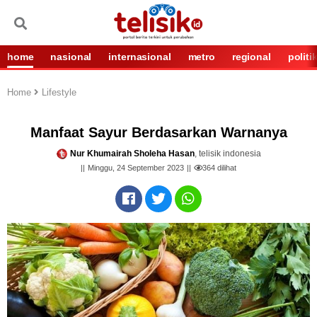
home
nasional
internasional
metro
regional
politi
Home
Lifestyle
Manfaat Sayur Berdasarkan Warnanya
Nur Khumairah Sholeha Hasan
, telisik indonesia
Minggu, 24 September 2023
364
dilihat