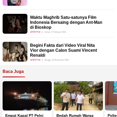
Waktu Maghrib Satu-satunya Film
Indonesia Bersaing dengan Ant-Man
di Bioskop
LIFESTYLE
Jumat, 17 Februari 2023
Begini Fakta dari Video Viral Nita
Vior dengan Calon Suami Vincent
Renaldi
LIFESTYLE
Minggu, 24 November 2024
Baca Juga
Empat Kapal PT Pelni
Bedah Rumah Warga
Polt